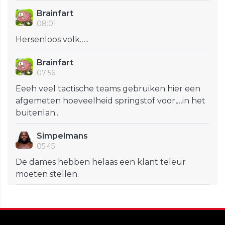
Brainfart
08:01
Hersenloos volk…..
Brainfart
07:56
Eeeh veel tactische teams gebruiken hier een
afgemeten hoeveelheid springstof voor,…in het
buitenlan...
Simpelmans
05:45
De dames hebben helaas een klant teleur
moeten stellen.