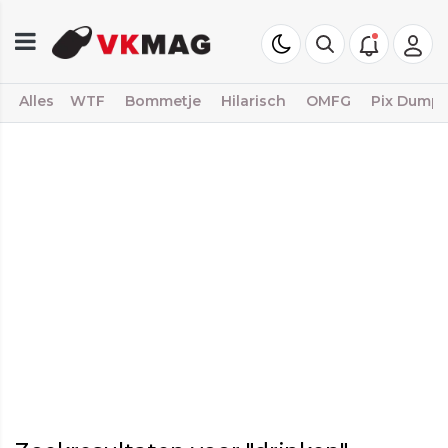
Alles
WTF
Bommetje
Hilarisch
OMFG
Pix Dump