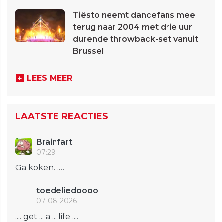
Tiësto neemt dancefans mee
terug naar 2004 met drie uur
durende throwback-set vanuit
Brussel
LEES MEER
LAATSTE REACTIES
Brainfart
07:29
Ga koken……
toedeliedoooo
07-08-2026
.... get ... a ... life ....