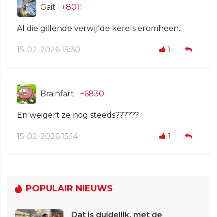
Gait
+8011
Al die gillende verwijfde kerels eromheen..
15-02-2026 15:30
1
Brainfart
+6830
En weigert ze nog steeds??????
15-02-2026 15:14
1
POPULAIR NIEUWS
Dat is duidelijk, met de