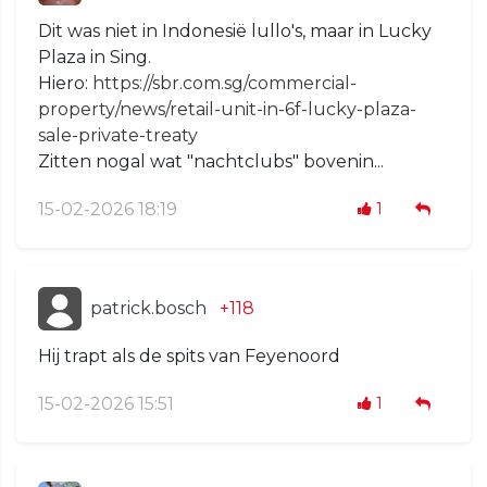
Dit was niet in Indonesië lullo's, maar in Lucky
Plaza in Sing.
Hiero:
https://sbr.com.sg/commercial-
property/news/retail-unit-in-6f-lucky-plaza-
sale-private-treaty
Zitten nogal wat "nachtclubs" bovenin...
15-02-2026 18:19
1
patrick.bosch
+118
Hij trapt als de spits van Feyenoord
15-02-2026 15:51
1