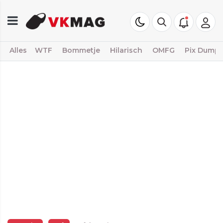
Alles
WTF
Bommetje
Hilarisch
OMFG
Pix Dump