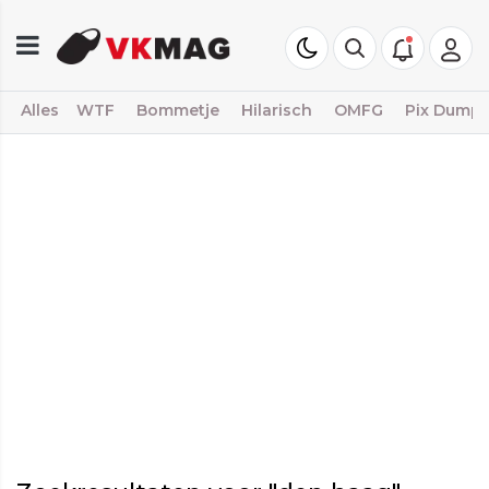
Alles
WTF
Bommetje
Hilarisch
OMFG
Pix Dump