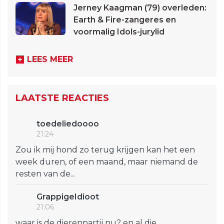
Jerney Kaagman (79) overleden:
Earth & Fire-zangeres en
voormalig Idols-jurylid
LEES MEER
LAATSTE REACTIES
toedeliedoooo
21:24
Zou ik mij hond zo terug krijgen kan het een
week duren, of een maand, maar niemand de
resten van de...
GrappigeIdioot
21:06
waar is de dierenpartij nu? en al die