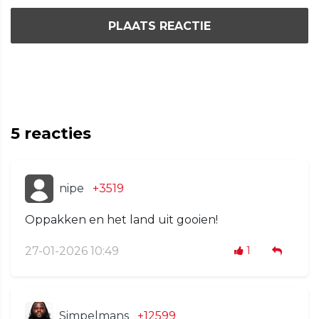
PLAATS REACTIE
5
reacties
nipe
+3519
Oppakken en het land uit gooien!
27-01-2026 10:49
1
Simpelmans
+12599