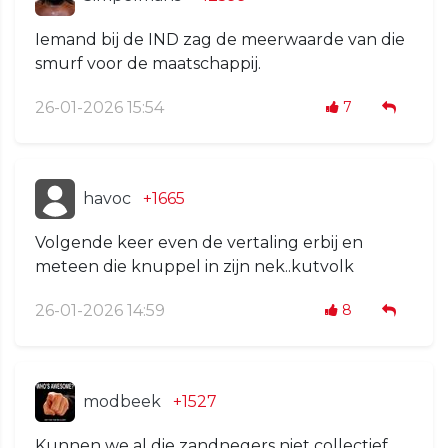
Iemand bij de IND zag de meerwaarde van die
smurf voor de maatschappij.
26-01-2026 15:54
7
havoc
+1665
Volgende keer even de vertaling erbij en
meteen die knuppel in zijn nek..kutvolk
26-01-2026 14:59
8
modbeek
+1527
Kunnen we al die zandnegers niet collectief