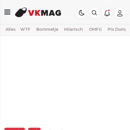
Alles
WTF
Bommetje
Hilarisch
OMFG
Pix Dump