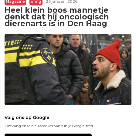
Magazine
omfg
26 januari, 2026
·
Heel klein boos mannetje
denkt dat hij oncologisch
dierenarts is in Den Haag
Volg ons op Google
Ontvang onze nieuwste verhalen in je Google-feed