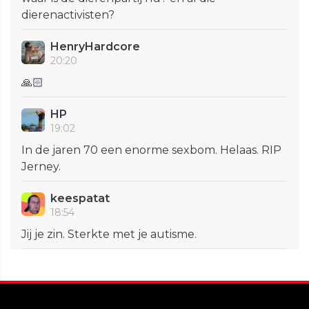
dierenactivisten?
HenryHardcore
20:20
🙏🏻
HP
19:02
In de jaren 70 een enorme sexbom. Helaas. RIP
Jerney.
keespatat
18:54
Jij je zin. Sterkte met je autisme.