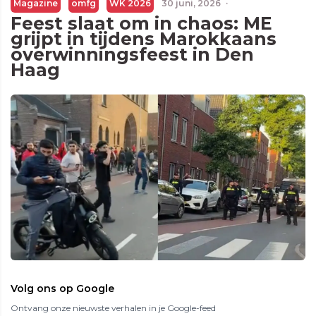
Magazine
omfg
WK 2026
30 juni, 2026
·
Feest slaat om in chaos: ME
grijpt in tijdens Marokkaans
overwinningsfeest in Den
Haag
Volg ons op Google
Ontvang onze nieuwste verhalen in je Google-feed