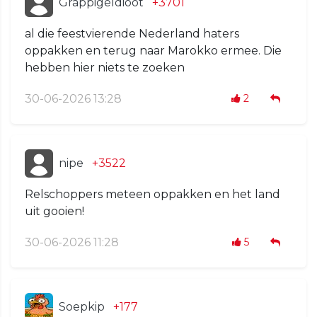
GrappigeIdioot
+3701
al die feestvierende Nederland haters
oppakken en terug naar Marokko ermee. Die
hebben hier niets te zoeken
30-06-2026 13:28
2
nipe
+3522
Relschoppers meteen oppakken en het land
uit gooien!
30-06-2026 11:28
5
Soepkip
+177