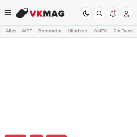
Alles
WTF
Bommetje
Hilarisch
OMFG
Pix Dump