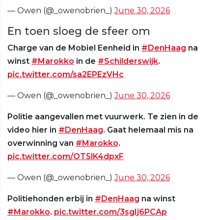
— Owen (@_owenobrien_)
June 30, 2026
En toen sloeg de sfeer om
Charge van de Mobiel Eenheid in
#DenHaag
na
winst
#Marokko
in de
#Schilderswijk
.
pic.twitter.com/sa2EPEzVHc
— Owen (@_owenobrien_)
June 30, 2026
Politie aangevallen met vuurwerk. Te zien in de
video hier in
#DenHaag
. Gaat helemaal mis na
overwinning van
#Marokko
.
pic.twitter.com/OT5lK4dpxF
— Owen (@_owenobrien_)
June 30, 2026
Politiehonden erbij in
#DenHaag
na winst
#Marokko
.
pic.twitter.com/3sgIj6PCAp