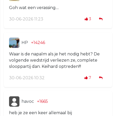
Goh wat een verassing....
30-06-2026 11:23
3
HP
+14246
Waar is de napalm als je het nodig hebt? De
volgende wedstrijd verliezen ze, complete
slooppartij dan. Keihard optreden!!!
30-06-2026 10:32
7
havoc
+1665
heb je ze een keer allemaal bij