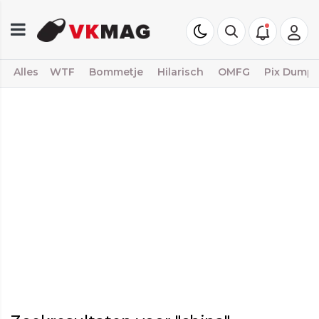
Alles
WTF
Bommetje
Hilarisch
OMFG
Pix Dump