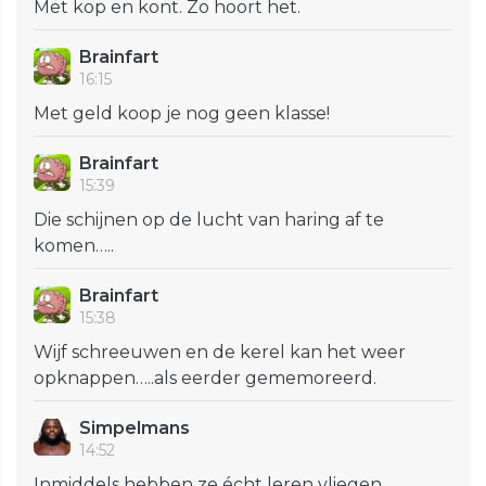
Met kop en kont. Zo hoort het.
Brainfart
16:15
Met geld koop je nog geen klasse!
Brainfart
15:39
Die schijnen op de lucht van haring af te
komen…..
Brainfart
15:38
Wijf schreeuwen en de kerel kan het weer
opknappen…..als eerder gememoreerd.
Simpelmans
14:52
Inmiddels hebben ze écht leren vliegen.