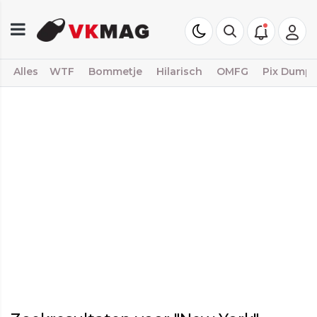
Alles
WTF
Bommetje
Hilarisch
OMFG
Pix Dump