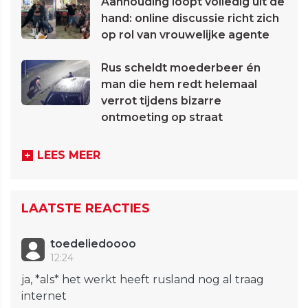
Aanhouding loopt volledig uit de
hand: online discussie richt zich
op rol van vrouwelijke agente
Rus scheldt moederbeer én
man die hem redt helemaal
verrot tijdens bizarre
ontmoeting op straat
LEES MEER
LAATSTE REACTIES
toedeliedoooo
12:24
ja, *als* het werkt heeft rusland nog al traag
internet