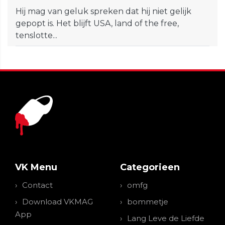
Hij mag van geluk spreken dat hij niet gelijk
gepopt is. Het blijft USA, land of the free,
tenslotte...
VK Menu
Categorieen
Contact
omfg
Download VKMAG
bommetje
App
Lang Leve de Liefde