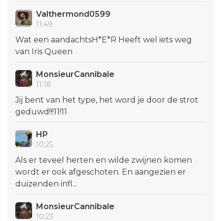
Valthermond0599
11:49
Wat een aandachtsH*E*R Heeft wel iets weg
van Iris Queen
MonsieurCannibale
11:18
Jij bent van het type, het word je door de strot
geduwd!!!11!11
HP
10:25
Als er teveel herten en wilde zwijnen komen
wordt er ook afgeschoten. En aangezien er
duizenden infl...
MonsieurCannibale
10:23