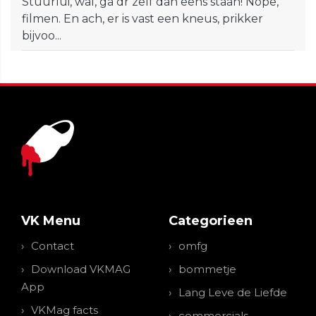
Stuurlui, wal, ga dr zelf dan eens staan! Nope,
filmen. En ach, er is vast een kneus, prikker
bijvoo...
VK Menu
Categorieen
Contact
omfg
Download VKMAG
bommetje
App
Lang Leve de Liefde
VKMag facts
commercials