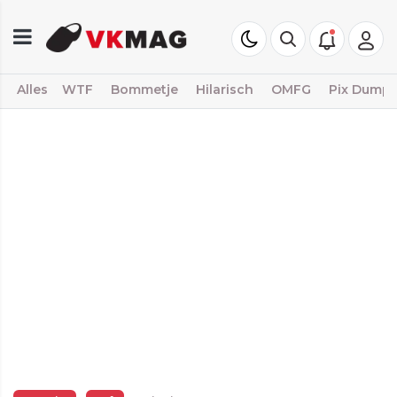
Alles
WTF
Bommetje
Hilarisch
OMFG
Pix Dump