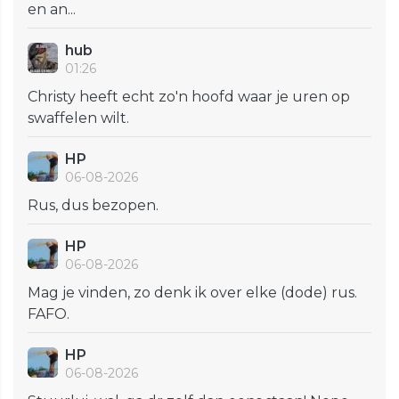
en an...
hub
01:26
Christy heeft echt zo'n hoofd waar je uren op
swaffelen wilt.
HP
06-08-2026
Rus, dus bezopen.
HP
06-08-2026
Mag je vinden, zo denk ik over elke (dode) rus.
FAFO.
HP
06-08-2026