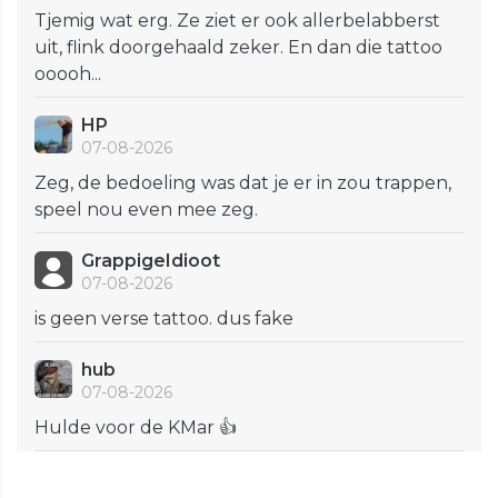
Tjemig wat erg. Ze ziet er ook allerbelabberst
uit, flink doorgehaald zeker. En dan die tattoo
ooooh...
HP
07-08-2026
Zeg, de bedoeling was dat je er in zou trappen,
speel nou even mee zeg.
GrappigeIdioot
07-08-2026
is geen verse tattoo. dus fake
hub
07-08-2026
Hulde voor de KMar 👍