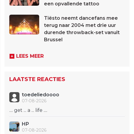
een opvallende tattoo
Tiësto neemt dancefans mee
terug naar 2004 met drie uur
durende throwback-set vanuit
Brussel
LEES MEER
LAATSTE REACTIES
toedeliedoooo
07-08-2026
.... get ... a ... life ....
HP
07-08-2026