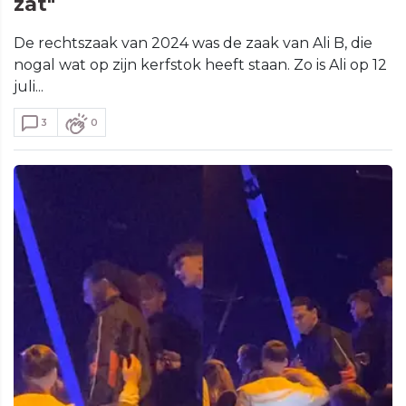
zat"
De rechtszaak van 2024 was de zaak van Ali B, die
nogal wat op zijn kerfstok heeft staan. Zo is Ali op 12
juli...
3
0