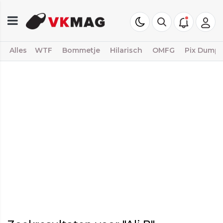
Alles
WTF
Bommetje
Hilarisch
OMFG
Pix Dump