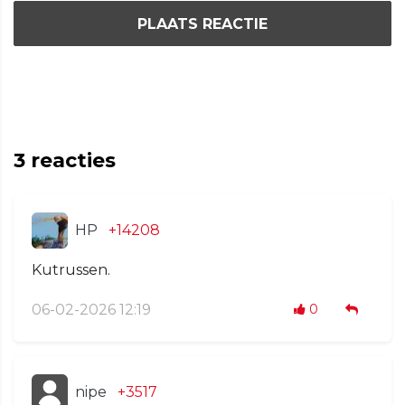
PLAATS REACTIE
3
reacties
HP
+14208
Kutrussen.
06-02-2026 12:19
0
nipe
+3517