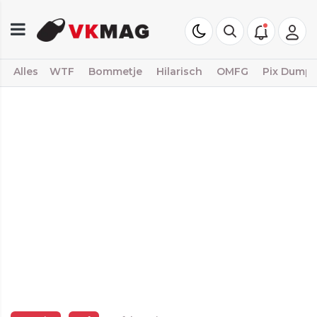
Alles
WTF
Bommetje
Hilarisch
OMFG
Pix Dump