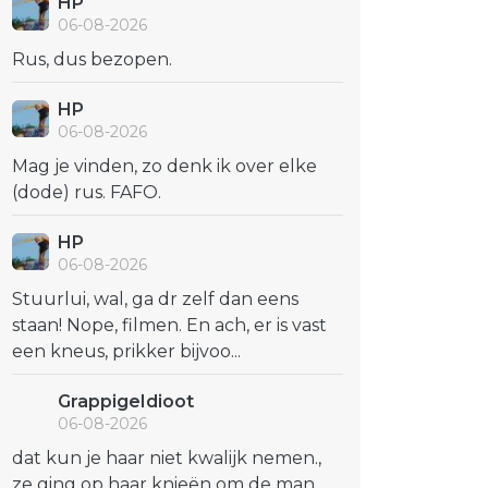
HP
06-08-2026
Rus, dus bezopen.
HP
06-08-2026
Mag je vinden, zo denk ik over elke
(dode) rus. FAFO.
HP
06-08-2026
Stuurlui, wal, ga dr zelf dan eens
staan! Nope, filmen. En ach, er is vast
een kneus, prikker bijvoo...
GrappigeIdioot
06-08-2026
dat kun je haar niet kwalijk nemen.,
ze ging op haar knieën om de man