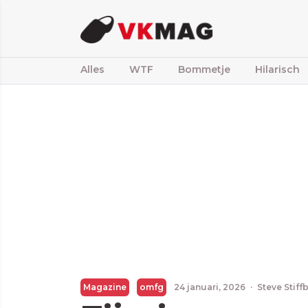
Alles
WTF
Bommetje
Hilarisch
Magazine
omfg
24 januari, 2026
·
Steve Stiff