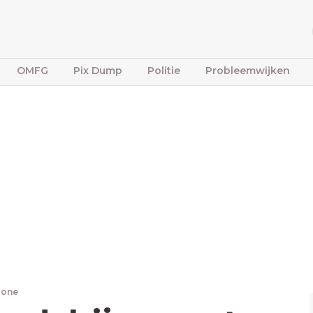
OMFG
Pix Dump
Politie
Probleemwijken
bone