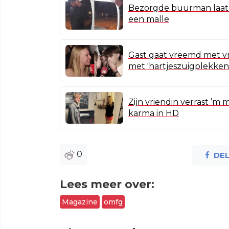
Bezorgde buurman laat
een malle
Gast gaat vreemd met vri
met 'hartjeszuigplekken
Zijn vriendin verrast ’m
karma in HD
0
DE
Lees meer over:
Magazine
omfg