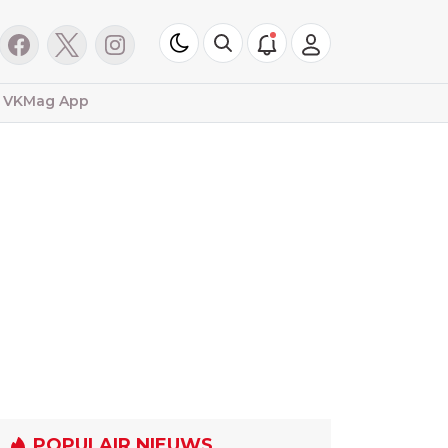
VKMag App
POPULAIR NIEUWS