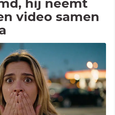
emd, hij neemt
en video samen
a