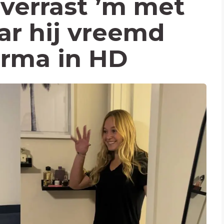
 verrast ’m met
r hij vreemd
arma in HD