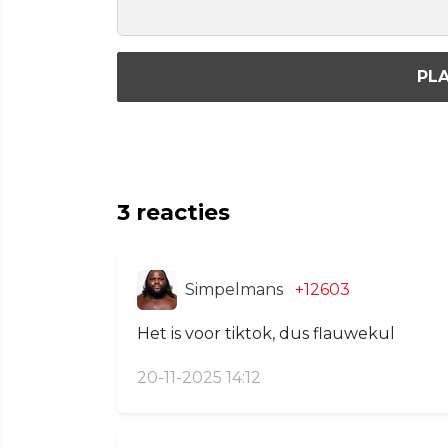
PLA
3
reacties
Simpelmans
+12603
Het is voor tiktok, dus flauwekul
20-11-2025 14:12