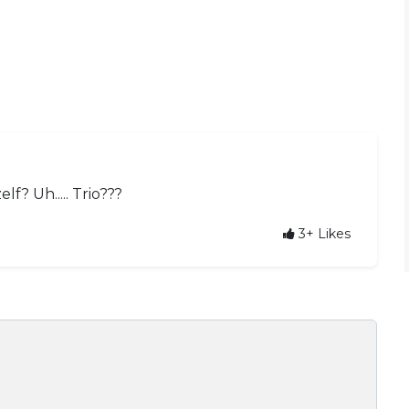
f? Uh..... Trio???
3+
Likes