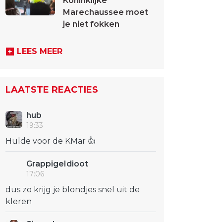
Koninklijke
Marechaussee moet
je niet fokken
LEES MEER
LAATSTE REACTIES
hub
19:33
Hulde voor de KMar 👍
GrappigeIdioot
17:06
dus zo krijg je blondjes snel uit de
kleren