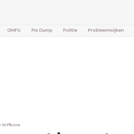
OMFG
Pix Dump
Politie
Probleemwijken
e Stiffbone