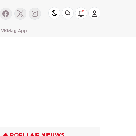
VKMag App
POPULAIR NIEUWS