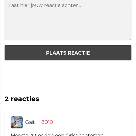
PLAATS REACTIE
2
reacties
Gait
+8010
Meestal zit er dan een Orka achteraan!