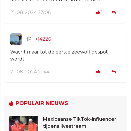
21-08-2024 23:06
1
HP
+14226
Wacht maar tot de eerste zeewolf gespot
wordt.
21-08-2024 21:44
1
POPULAIR NIEUWS
Mexicaanse TikTok-influencer
tijdens livestream