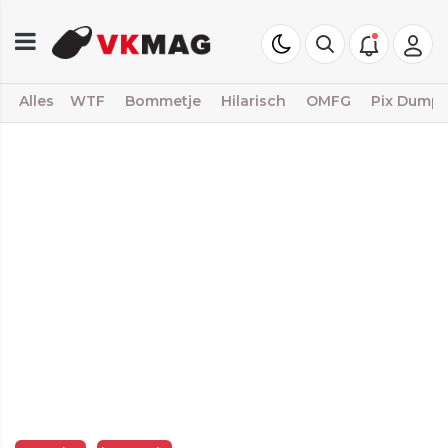
Alles
WTF
Bommetje
Hilarisch
OMFG
Pix Dump