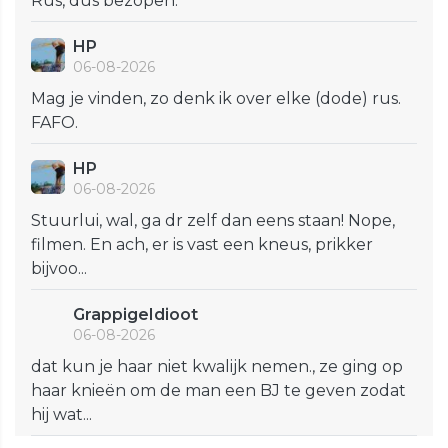
Rus, dus bezopen.
HP
06-08-2026
Mag je vinden, zo denk ik over elke (dode) rus.
FAFO.
HP
06-08-2026
Stuurlui, wal, ga dr zelf dan eens staan! Nope,
filmen. En ach, er is vast een kneus, prikker
bijvoo...
GrappigeIdioot
06-08-2026
dat kun je haar niet kwalijk nemen., ze ging op
haar knieën om de man een BJ te geven zodat
hij wat...