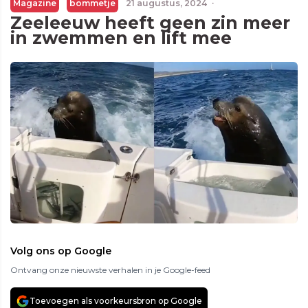
Magazine
bommetje
21 augustus, 2024
·
Zeeleeuw heeft geen zin meer
in zwemmen en lift mee
Volg ons op Google
Ontvang onze nieuwste verhalen in je Google-feed
Toevoegen als voorkeursbron op Google