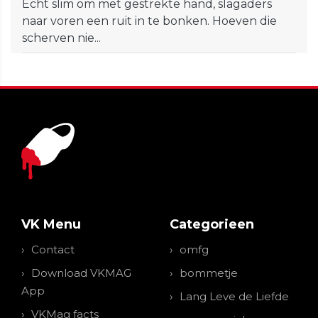
Echt slim om met gestrekte hand, slagaders
naar voren een ruit in te bonken. Hoeven die
scherven nie...
VK Menu
Categorieen
Contact
omfg
Download VKMAG
bommetje
App
Lang Leve de Liefde
VKMag facts