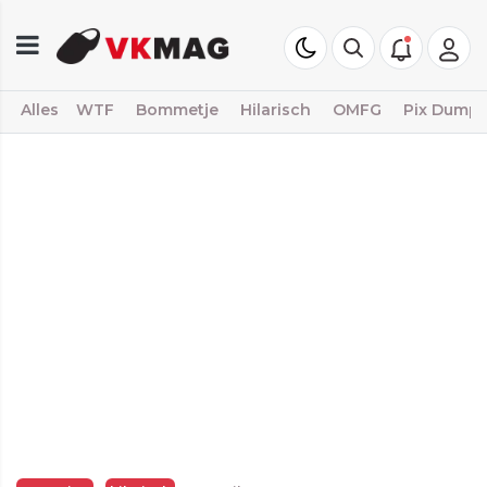
Alles
WTF
Bommetje
Hilarisch
OMFG
Pix Dump