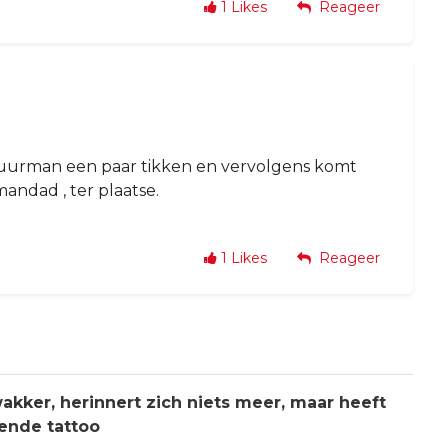
1
Likes
Reageer
 buurman een paar tikken en vervolgens komt
ndad , ter plaatse.
1
Likes
Reageer
kker, herinnert zich niets meer, maar heeft
ende tattoo