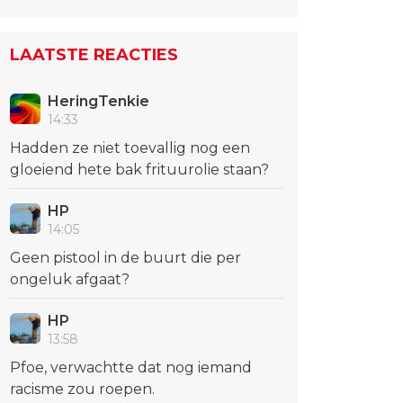
LAATSTE REACTIES
HeringTenkie
14:33
Hadden ze niet toevallig nog een
gloeiend hete bak frituurolie staan?
HP
14:05
Geen pistool in de buurt die per
ongeluk afgaat?
HP
13:58
Pfoe, verwachtte dat nog iemand
racisme zou roepen.