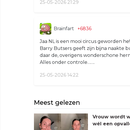
25-05-2026 21:29
Brainfart
+6836
Jaa NL is een mooi circus geworden he!
Barry Butsers geeft zijn bijna naakte
daar de, overigens wonderschone herma
Alles onder controle…….
25-05-2026 14:22
Meest gelezen
Vrouw wordt wa
wél een opvall