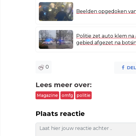
Beelden opgedoken van 
Politie zet auto klem n
gebied afgezet na botsi
0
DE
Lees meer over:
Magazine
omfg
politie
Plaats reactie