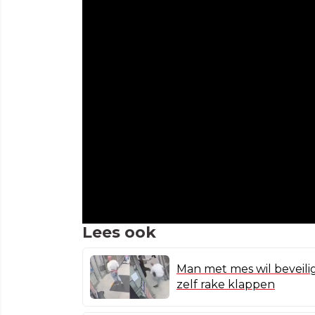
Lees ook
Man met mes wil beveili
zelf rake klappen