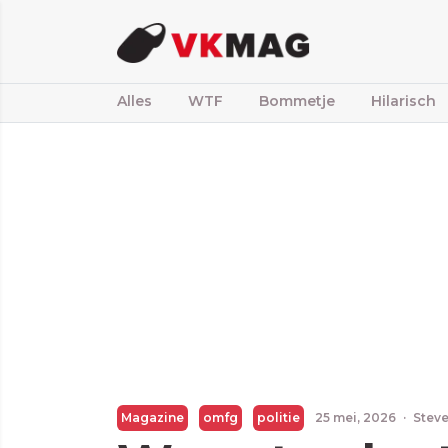
Alles
WTF
Bommetje
Hilarisch
Magazine
omfg
politie
25 mei, 2026
·
Steve