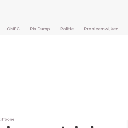
OMFG
Pix Dump
Politie
Probleemwijken
tiffbone