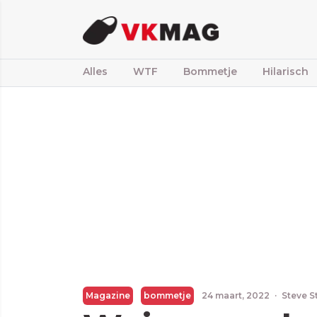
Alles
WTF
Bommetje
Hilarisch
Magazine
bommetje
24 maart, 2022
·
Steve S