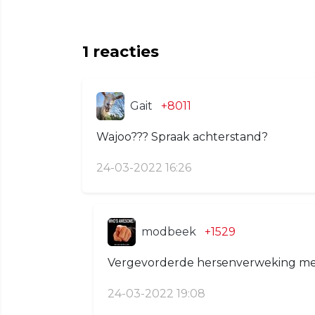
1
reacties
Gait
+8011
Wajoo??? Spraak achterstand?
24-03-2022 16:26
modbeek
+1529
Vergevorderde hersenverweking met
24-03-2022 19:08