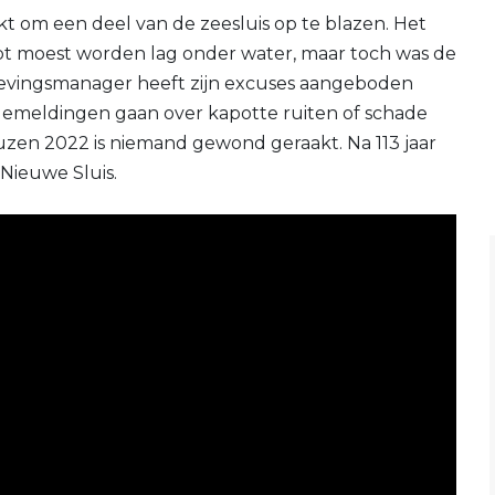
kt om een deel van de zeesluis op te blazen. Het
t moest worden lag onder water, maar toch was de
mgevingsmanager heeft zijn excuses aangeboden
demeldingen gaan over kapotte ruiten of schade
euzen 2022 is niemand gewond geraakt. Na 113 jaar
Nieuwe Sluis.