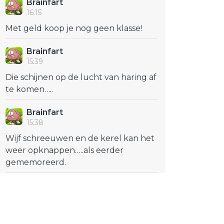
Brainfart
16:15
Met geld koop je nog geen klasse!
Brainfart
15:39
Die schijnen op de lucht van haring af
te komen…..
Brainfart
15:38
Wijf schreeuwen en de kerel kan het
weer opknappen…..als eerder
gememoreerd.