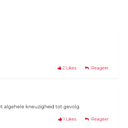
2
Likes
Reageer
 algehele kneuzigheid tot gevolg.
1
Likes
Reageer