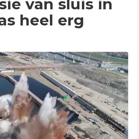
ie van sluis in
s heel erg