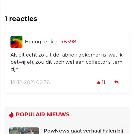
1
reacties
HeringTenkie
+8398
Als dit echt zo uit de fabriek gekomen is (wat ik
betwijfel), zou dit toch wel een collector's item
zijn.
18-12-2021 00:38
11
POPULAIR NIEUWS
PowNews gaat verhaal halen bij