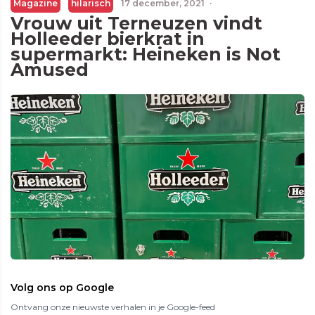
Magazine
hilarisch
17 december, 2021
·
Vrouw uit Terneuzen vindt
Holleeder bierkrat in
supermarkt: Heineken is Not
Amused
Volg ons op Google
Ontvang onze nieuwste verhalen in je Google-feed