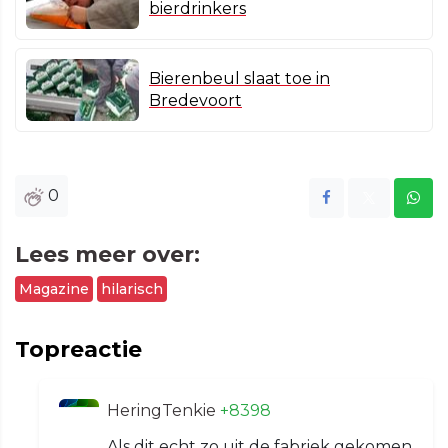
bierdrinkers
Bierenbeul slaat toe in
Bredevoort
0
Lees meer over:
Magazine
hilarisch
Topreactie
HeringTenkie
+8398
Als dit echt zo uit de fabriek gekomen