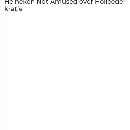
Heineken Not Amused over Holleeder
kratje