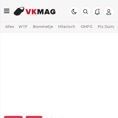
Alles
WTF
Bommetje
Hilarisch
OMFG
Pix Dump