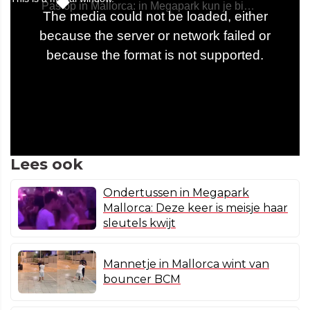
Lees ook
Ondertussen in Megapark
Mallorca: Deze keer is meisje haar
sleutels kwijt
Mannetje in Mallorca wint van
bouncer BCM