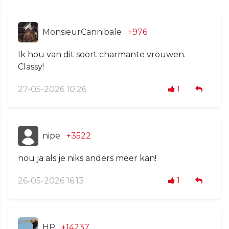
MonsieurCannibale
+976
Ik hou van dit soort charmante vrouwen.
Classy!
27-05-2026 10:26
1
nipe
+3522
nou ja als je niks anders meer kan!
26-05-2026 16:13
1
HP
+14237