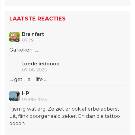
LAATSTE REACTIES
Brainfart
07:29
Ga koken……
toedeliedoooo
07-08-2026
.... get ... a ... life ....
HP
07-08-2026
Tjemig wat erg. Ze ziet er ook allerbelabberst
uit, flink doorgehaald zeker. En dan die tattoo
ooooh...