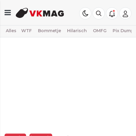
Alles
WTF
Bommetje
Hilarisch
OMFG
Pix Dump