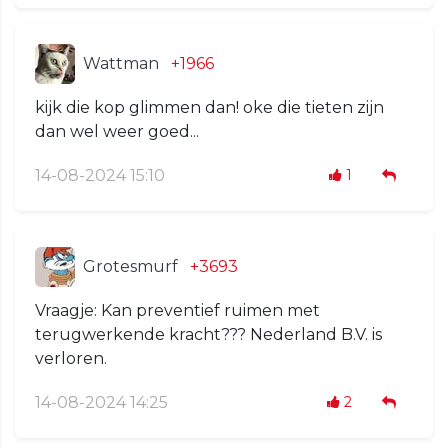
Wattman
+1966
kijk die kop glimmen dan! oke die tieten zijn
dan wel weer goed...
14-08-2024 15:10
1
Grotesmurf
+3693
Vraagje: Kan preventief ruimen met
terugwerkende kracht??? Nederland B.V. is
verloren.
14-08-2024 14:25
2