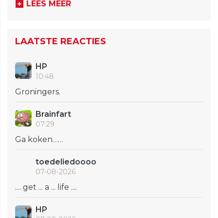
LEES MEER
LAATSTE REACTIES
HP
10:48
Groningers.
Brainfart
07:29
Ga koken……
toedeliedoooo
07-08-2026
.... get ... a ... life ....
HP