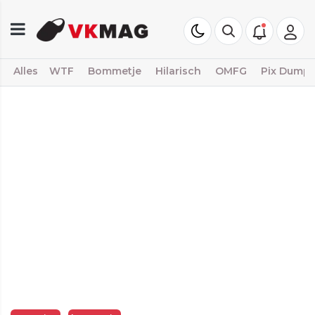
Alles
WTF
Bommetje
Hilarisch
OMFG
Pix Dump