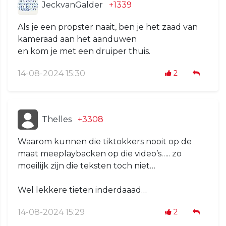
JeckvanGalder
+1339
Als je een propster naait, ben je het zaad van
kameraad aan het aanduwen
en kom je met een druiper thuis.
14-08-2024 15:30
2
Thelles
+3308
Waarom kunnen die tiktokkers nooit op de
maat meeplaybacken op die video’s….. zo
moeilijk zijn die teksten toch niet…
Wel lekkere tieten inderdaaad…
14-08-2024 15:29
2