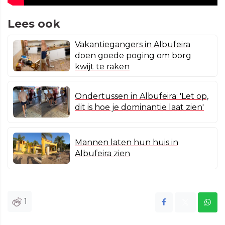
Lees ook
Vakantiegangers in Albufeira
doen goede poging om borg
kwijt te raken
Ondertussen in Albufeira: 'Let op,
dit is hoe je dominantie laat zien'
Mannen laten hun huis in
Albufeira zien
1