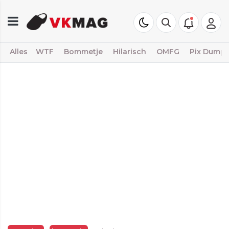
Alles
WTF
Bommetje
Hilarisch
OMFG
Pix Dump