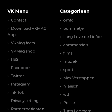
VK Menu
Categorieen
Contact
omfg
Download VKMAG
bommetje
App
Lang Leve de Liefde
VKMag facts
commercials
VKMag shop
films
RSS
muziek
Facebook
sport
Twitter
Max Verstappen
Instagram
hilarisch
Tik Tok
wtf
Privacy settings
Politie
Partnerberichten
Jutta Leerdam