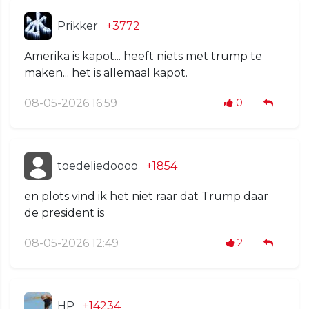
Prikker
+3772
Amerika is kapot... heeft niets met trump te
maken... het is allemaal kapot.
08-05-2026 16:59
0
toedeliedoooo
+1854
en plots vind ik het niet raar dat Trump daar
de president is
08-05-2026 12:49
2
HP
+14234