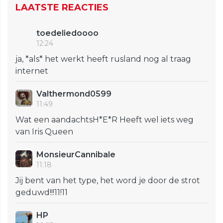
LAATSTE REACTIES
toedeliedoooo
12:24
ja, *als* het werkt heeft rusland nog al traag
internet
Valthermond0599
11:49
Wat een aandachtsH*E*R Heeft wel iets weg
van Iris Queen
MonsieurCannibale
11:18
Jij bent van het type, het word je door de strot
geduwd!!!11!11
HP