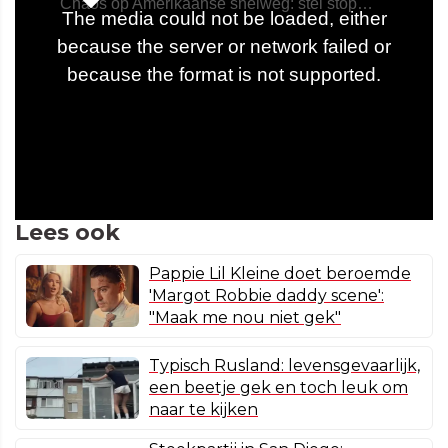
Lees ook
Pappie Lil Kleine doet beroemde
'Margot Robbie daddy scene':
"Maak me nou niet gek"
Typisch Rusland: levensgevaarlijk,
een beetje gek en toch leuk om
naar te kijken