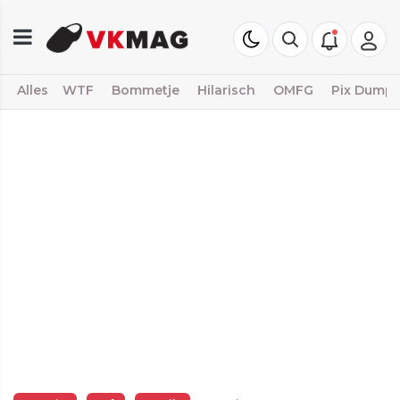
Alles
WTF
Bommetje
Hilarisch
OMFG
Pix Dump