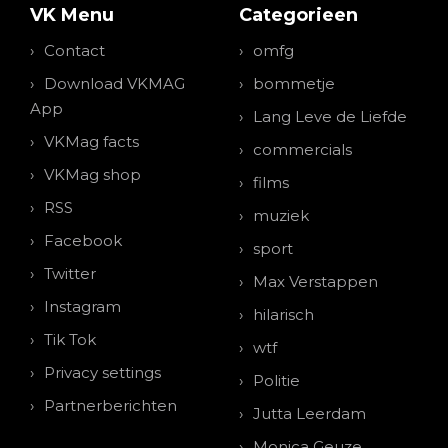
VK Menu
Categorieen
Contact
omfg
Download VKMAG
bommetje
App
Lang Leve de Liefde
VKMag facts
commercials
VKMag shop
films
RSS
muziek
Facebook
sport
Twitter
Max Verstappen
Instagram
hilarisch
Tik Tok
wtf
Privacy settings
Politie
Partnerberichten
Jutta Leerdam
Monica Geuze