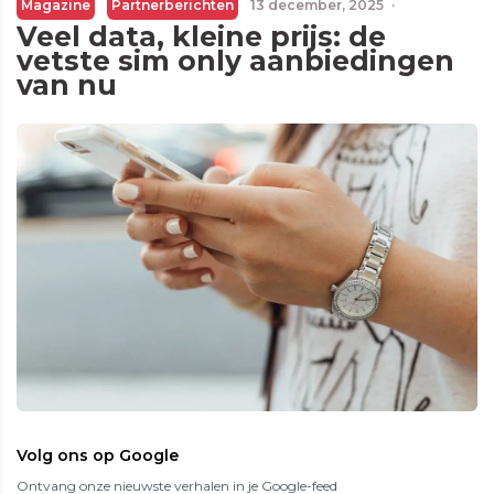
Magazine
Partnerberichten
13 december, 2025
·
Veel data, kleine prijs: de
vetste sim only aanbiedingen
van nu
Volg ons op Google
Ontvang onze nieuwste verhalen in je Google-feed