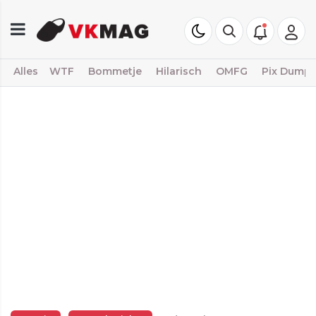
Alles
WTF
Bommetje
Hilarisch
OMFG
Pix Dump