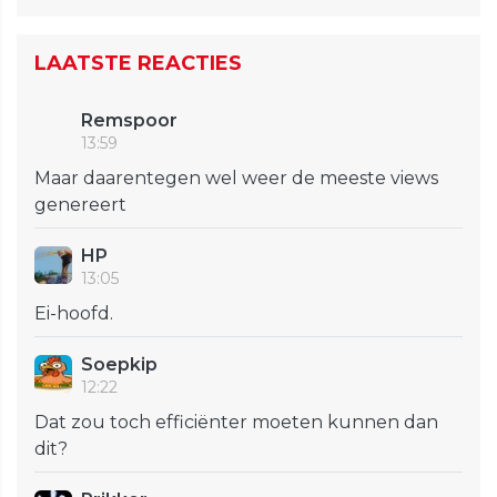
LAATSTE REACTIES
Remspoor
13:59
Maar daarentegen wel weer de meeste views
genereert
HP
13:05
Ei-hoofd.
Soepkip
12:22
Dat zou toch efficiënter moeten kunnen dan
dit?