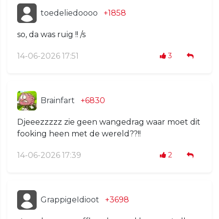
toedeliedoooo
+1858
so, da was ruig !! /s
14-06-2026 17:51
3
Brainfart
+6830
Djeeezzzzz zie geen wangedrag waar moet dit
fooking heen met de wereld??!!
14-06-2026 17:39
2
GrappigeIdioot
+3698