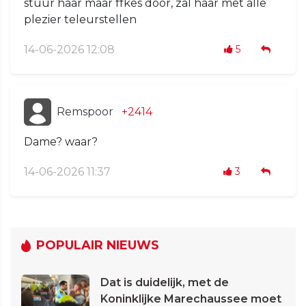
stuur haar maar ffkes door, zal haar met alle
plezier teleurstellen
14-06-2026 12:08
5
Remspoor
+2414
Dame? waar?
14-06-2026 11:37
3
POPULAIR NIEUWS
Dat is duidelijk, met de
Koninklijke Marechaussee moet