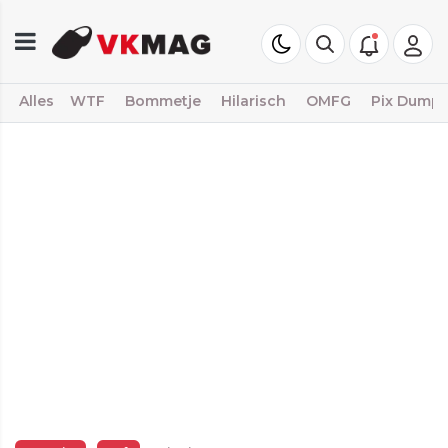
Alles
WTF
Bommetje
Hilarisch
OMFG
Pix Dump