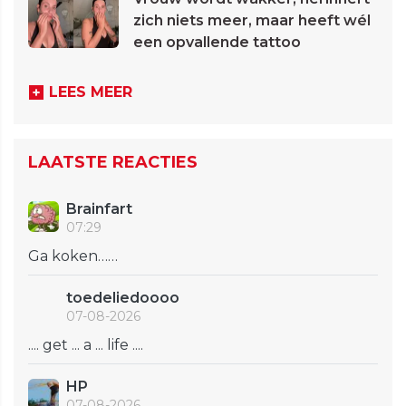
zich niets meer, maar heeft wél
een opvallende tattoo
LEES MEER
LAATSTE REACTIES
Brainfart
07:29
Ga koken……
toedeliedoooo
07-08-2026
.... get ... a ... life ....
HP
07-08-2026