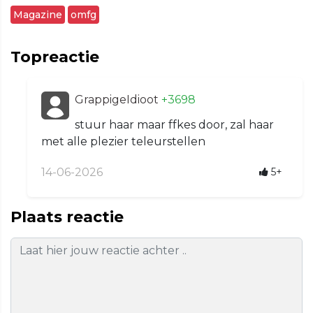
Magazine
omfg
Topreactie
GrappigeIdioot
+3698
stuur haar maar ffkes door, zal haar
met alle plezier teleurstellen
14-06-2026
5+
Plaats reactie