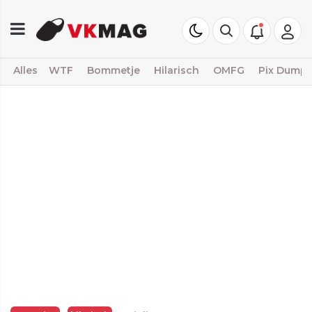
Alles
WTF
Bommetje
Hilarisch
OMFG
Pix Dump