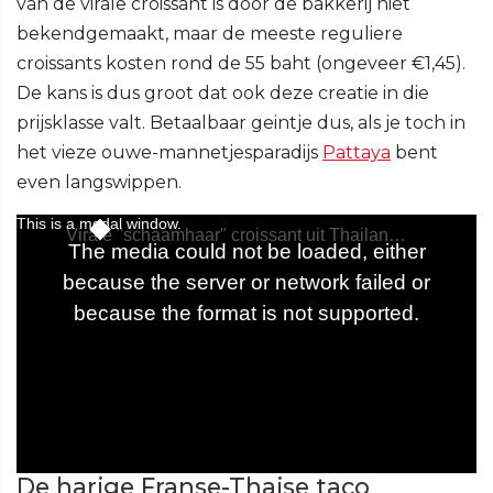
van de virale croissant is door de bakkerij niet
bekendgemaakt, maar de meeste reguliere
croissants kosten rond de 55 baht (ongeveer €1,45).
De kans is dus groot dat ook deze creatie in die
prijsklasse valt. Betaalbaar geintje dus, als je toch in
het vieze ouwe-mannetjesparadijs
Pattaya
bent
even langswippen.
De harige Franse-Thaise taco