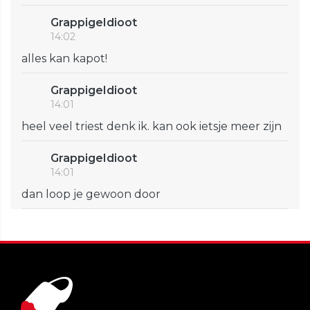
GrappigeIdioot
14:02
alles kan kapot!
GrappigeIdioot
14:01
heel veel triest denk ik. kan ook ietsje meer zijn
GrappigeIdioot
14:01
dan loop je gewoon door