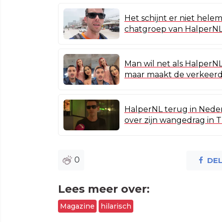
Het schijnt er niet helem
chatgroep van HalperN
Man wil net als HalperN
maar maakt de verkeer
HalperNL terug in Nederl
over zijn wangedrag in 
0
DE
Lees meer over:
Magazine
hilarisch