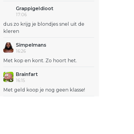
GrappigeIdioot
17:06
dus zo krijg je blondjes snel uit de
kleren
Simpelmans
16:26
Met kop en kont. Zo hoort het.
Brainfart
16:15
Met geld koop je nog geen klasse!