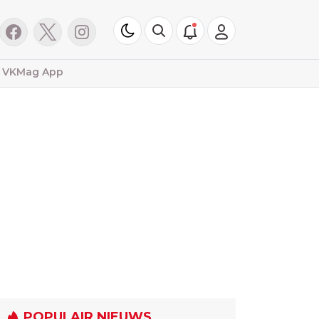
VKMag App
POPULAIR NIEUWS