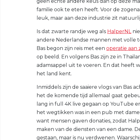
geen echte andere keus dan op deze man
familie ook te eten heeft. Voor de zoge
leuk, maar aan deze industrie zit natuurl
Is dat zwarte randje weg als
HalperNL
nie
andere Nederlandse mannen met volle t
Bas begon zijn reis met een
operatie aan 
op beeld. En volgens Bas zijn ze in Thai
adamsappel uit te voeren. En dat heeft 
het land kent.
Inmiddels zijn de saaiere vlogs van Bas a
het de komende tijd allemaal gaat gebeur
lang in full 4K live gegaan op YouTube e
het wegtikken was in een pub met dames
want mensen gaven donaties, zodat Halp
maken van de diensten van een dame. De
gestaan, maar is nu verdwenen. Waarschijn