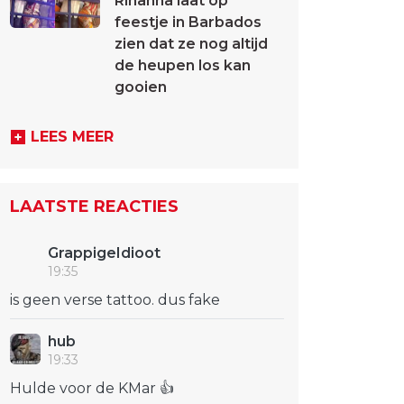
Rihanna laat op
feestje in Barbados
zien dat ze nog altijd
de heupen los kan
gooien
LEES MEER
LAATSTE REACTIES
GrappigeIdioot
19:35
is geen verse tattoo. dus fake
hub
19:33
Hulde voor de KMar 👍