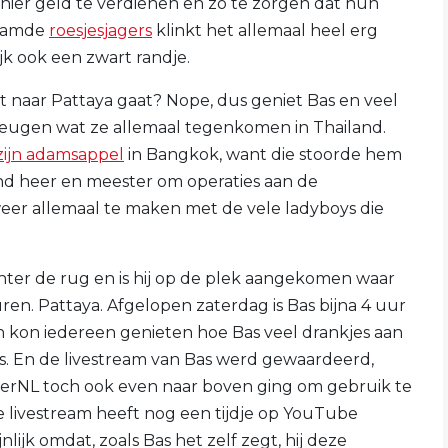
ier geld te verdienen en zo te zorgen dat hun
naamde
roesjesjagers
klinkt het allemaal heel erg
ijk ook een zwart randje.
t naar Pattaya gaat? Nope, dus geniet Bas en veel
eugen wat ze allemaal tegenkomen in Thailand.
zijn adamsappel
in Bangkok, want die stoorde hem
land heer en meester om operaties aan de
weer allemaal te maken met de vele ladyboys die
chter de rug en is hij op de plek aangekomen waar
en. Pattaya. Afgelopen zaterdag is Bas bijna 4 uur
n kon iedereen genieten hoe Bas veel drankjes aan
. En de livestream van Bas werd gewaardeerd,
erNL toch ook even naar boven ging om gebruik te
 livestream heeft nog een tijdje op YouTube
lijk omdat, zoals Bas het zelf zegt, hij deze