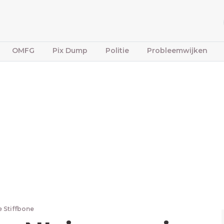
OMFG
Pix Dump
Politie
Probleemwijken
e Stiffbone