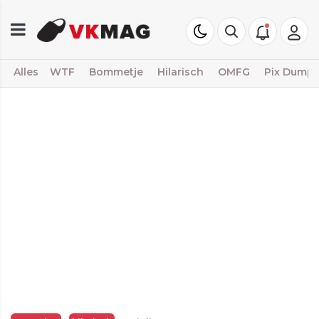
Alles
WTF
Bommetje
Hilarisch
OMFG
Pix Dump