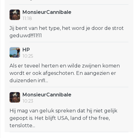
MonsieurCannibale
11:18
Jij bent van het type, het word je door de strot
geduwd!!!11!11
HP
10:25
Als er teveel herten en wilde zwijnen komen
wordt er ook afgeschoten. En aangezien er
duizenden infl...
MonsieurCannibale
10:23
Hij mag van geluk spreken dat hij niet gelijk
gepopt is. Het blijft USA, land of the free,
tenslotte...