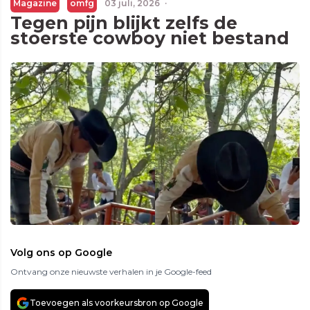
Magazine
omfg
03 juli, 2026
·
Tegen pijn blijkt zelfs de
stoerste cowboy niet bestand
Volg ons op Google
Ontvang onze nieuwste verhalen in je Google-feed
Toevoegen als voorkeursbron op Google