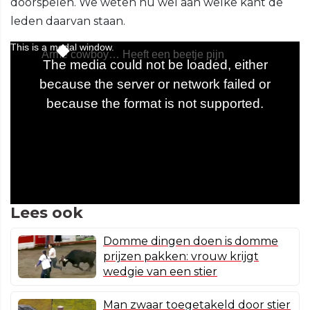
doorspelen. We weten nu wel aan welke kant de
leden daarvan staan.
Lees ook
Domme dingen doen is domme
prijzen pakken: vrouw krijgt
wedgie van een stier
Man zwaar toegetakeld door stier