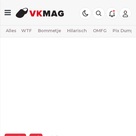
Alles
WTF
Bommetje
Hilarisch
OMFG
Pix Dump