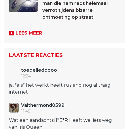
man die hem redt helemaal
verrot tijdens bizarre
ontmoeting op straat
LEES MEER
LAATSTE REACTIES
toedeliedoooo
12:24
ja, *als* het werkt heeft rusland nog al traag
internet
Valthermond0599
11:49
Wat een aandachtsH*E*R Heeft wel iets weg
van Iris Queen