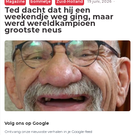
Magazine
bommetje
Zuid-Holland
19 juni, 2026
·
Ted dacht dat hij een
weekendje weg ging, maar
werd wereldkampioen
grootste neus
Volg ons op Google
Ontvang onze nieuwste verhalen in je Google-feed