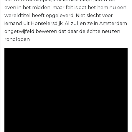
even in het midden, maar feit is dat het hem nu een
wereldtitel heeft opgeleverd. Niet slecht voor
iemand uit Honselersdijk. Al zullen ze in Amsterdam
ongetwijfeld beweren dat daar de échte neuzen
rondlopen.