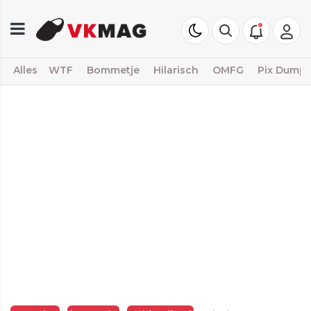
Alles
WTF
Bommetje
Hilarisch
OMFG
Pix Dump