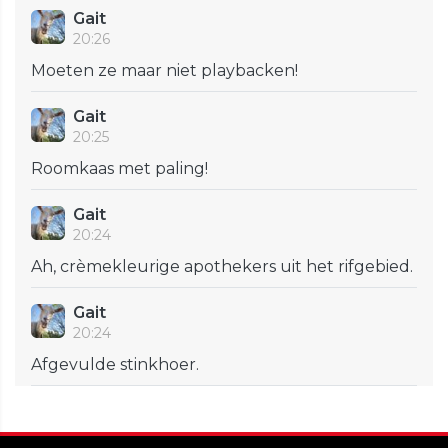
Gait
20:26
Moeten ze maar niet playbacken!
Gait
20:25
Roomkaas met paling!
Gait
20:24
Ah, crèmekleurige apothekers uit het rifgebied.
Gait
20:24
Afgevulde stinkhoer.