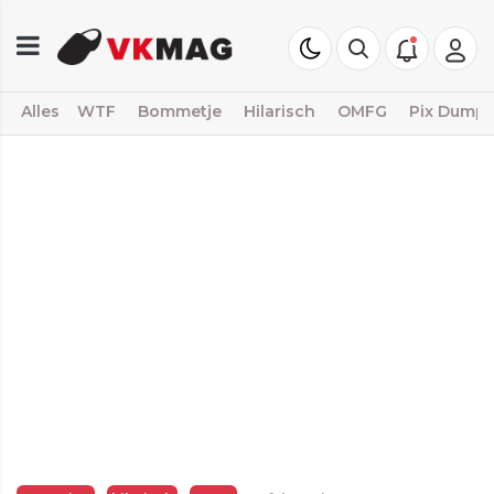
Alles
WTF
Bommetje
Hilarisch
OMFG
Pix Dump