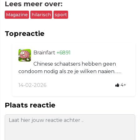
Lees meer over:
Magazine
hilarisch
sport
Topreactie
Brainfart
+6891
Chinese schaatsers hebben geen
condoom nodig als ze je wilken naaien……
14-02-2026
4+
Plaats reactie