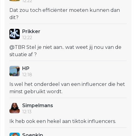
12:22
Dat zou toch efficiënter moeten kunnen dan
dit?
Prikker
12:22
@TBR Stel je niet aan.. wat weet jij nou van de
situatie af ?
HP
12:18
Is wel het onderdeel van een influencer die het
minst gebruikt wordt.
Simpelmans
12:13
Ik heb ook een hekel aan tiktok influencers.
Soepkip