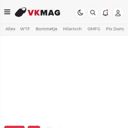
Alles
WTF
Bommetje
Hilarisch
OMFG
Pix Dump