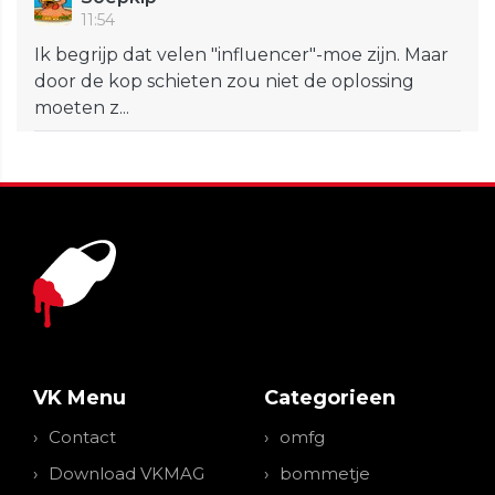
11:54
Ik begrijp dat velen "influencer"-moe zijn. Maar
door de kop schieten zou niet de oplossing
moeten z...
VK Menu
Categorieen
Contact
omfg
Download VKMAG
bommetje