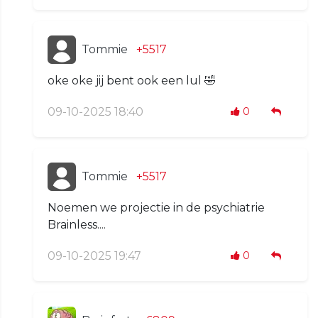
Tommie
+5517
oke oke jij bent ook een lul 🤣
09-10-2025 18:40
0
Tommie
+5517
Noemen we projectie in de psychiatrie
Brainless....
09-10-2025 19:47
0