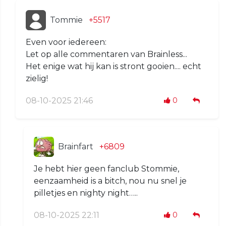
Tommie
+5517
Even voor iedereen:
Let op alle commentaren van Brainless...
Het enige wat hij kan is stront gooien.... echt
zielig!
08-10-2025 21:46
0
Brainfart
+6809
Je hebt hier geen fanclub Stommie,
eenzaamheid is a bitch, nou nu snel je
pilletjes en nighty night…..
08-10-2025 22:11
0