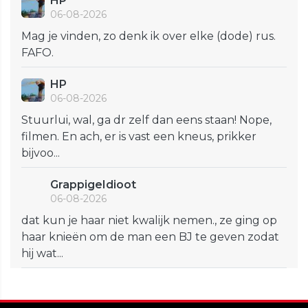
HP
06-08-2026
Mag je vinden, zo denk ik over elke (dode) rus.
FAFO.
HP
06-08-2026
Stuurlui, wal, ga dr zelf dan eens staan! Nope,
filmen. En ach, er is vast een kneus, prikker
bijvoo...
GrappigeIdioot
06-08-2026
dat kun je haar niet kwalijk nemen., ze ging op
haar knieën om de man een BJ te geven zodat
hij wat...