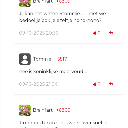
Brainfart
+6809
Jij kan het weten Stommie …… met we
bedoel je ook je ezeltje nono-nono?
09-10-2025 20:36
0
Tommie
+5517
nee is koninklijke meervoud....
09-10-2025 21:04
0
Brainfart
+6809
Ja computeruurtje is weer over snel je