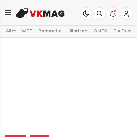
Alles
WTF
Bommetje
Hilarisch
OMFG
Pix Dump