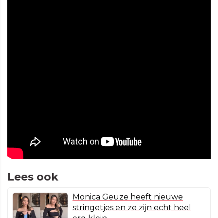
Lees ook
Monica Geuze heeft nieuwe
stringetjes en ze zijn echt heel