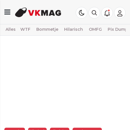
Alles
WTF
Bommetje
Hilarisch
OMFG
Pix Dump