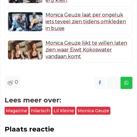
erg klein
Monica Geuze laat per ongeluk
iets teveel zien tijdens omkleden
in busje
Monica Geuze lijkt te willen laten
zien waar Eiwit Kokoswater
vandaan komt
0
Lees meer over:
Magazine
hilarisch
Lil Kleine
Monica Geuze
Plaats reactie