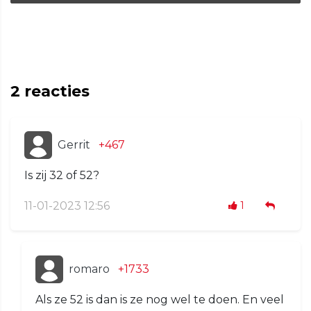
2
reacties
Gerrit
+467
Is zij 32 of 52?
11-01-2023 12:56
1
romaro
+1733
Als ze 52 is dan is ze nog wel te doen. En veel