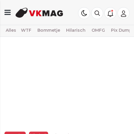
Alles
WTF
Bommetje
Hilarisch
OMFG
Pix Dump