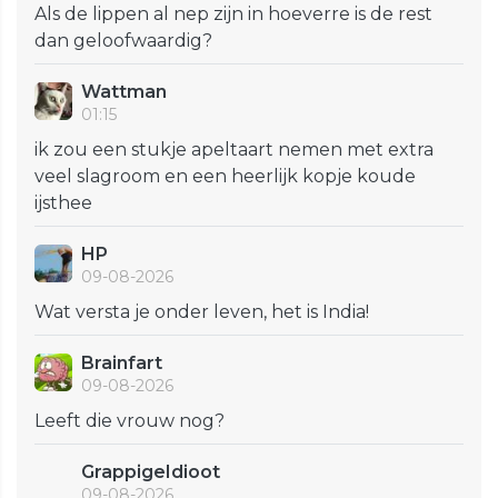
Als de lippen al nep zijn in hoeverre is de rest
dan geloofwaardig?
Wattman
01:15
ik zou een stukje apeltaart nemen met extra
veel slagroom en een heerlijk kopje koude
ijsthee
HP
09-08-2026
Wat versta je onder leven, het is India!
Brainfart
09-08-2026
Leeft die vrouw nog?
GrappigeIdioot
09-08-2026