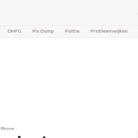
OMFG
Pix Dump
Politie
Probleemwijken
iffbone