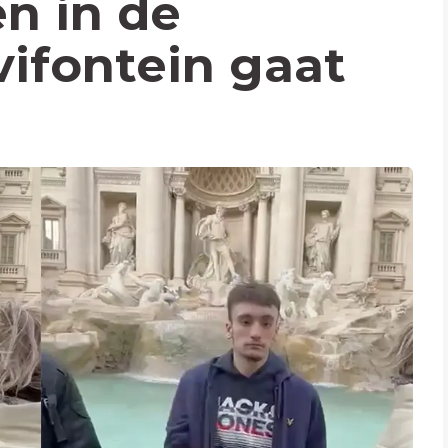
n in de
ifontein gaat