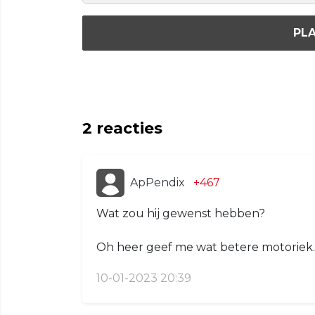
PLA
2
reacties
ApPendix
+467
Wat zou hij gewenst hebben?
Oh heer geef me wat betere motoriek.
10-01-2023 20:39