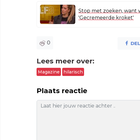
Stop met zoeken, want w
'Gecremeerde kroket'
0
DE
Lees meer over:
Magazine
hilarisch
Plaats reactie