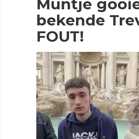
Muntje gooie
bekende Trev
FOUT!