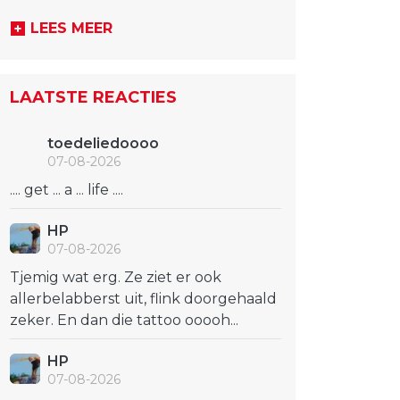
LEES MEER
LAATSTE REACTIES
toedeliedoooo
07-08-2026
.... get ... a ... life ....
HP
07-08-2026
Tjemig wat erg. Ze ziet er ook
allerbelabberst uit, flink doorgehaald
zeker. En dan die tattoo ooooh...
HP
07-08-2026