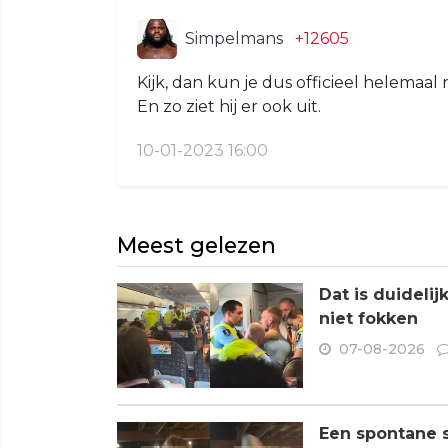
Simpelmans
+12605
Kijk, dan kun je dus officieel helemaal n
En zo ziet hij er ook uit.
10-01-2023 16:00
Meest gelezen
Dat is duideli
niet fokken
07-08-2026
Een spontane s