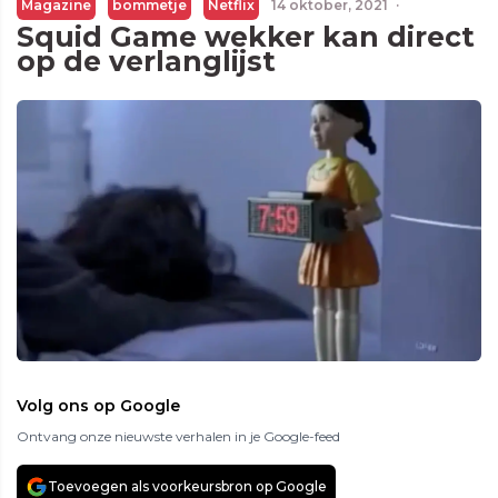
Magazine
bommetje
Netflix
14 oktober, 2021
·
Squid Game wekker kan direct
op de verlanglijst
Volg ons op Google
Ontvang onze nieuwste verhalen in je Google-feed
Toevoegen als voorkeursbron op Google