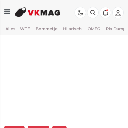
Alles
WTF
Bommetje
Hilarisch
OMFG
Pix Dump