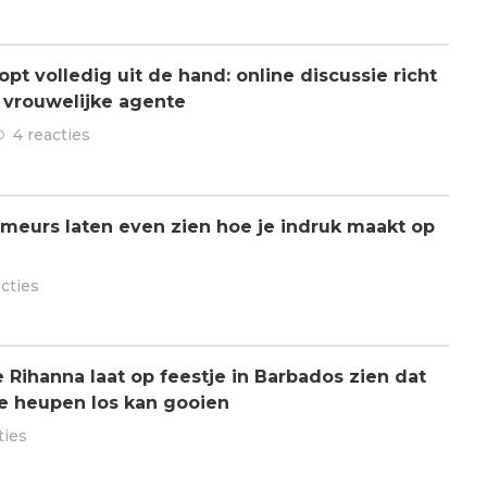
pt volledig uit de hand: online discussie richt
n vrouwelijke agente
4 reacties
meurs laten even zien hoe je indruk maakt op
acties
ihanna laat op feestje in Barbados zien dat
de heupen los kan gooien
ties