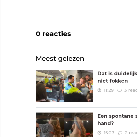
0
reacties
Meest gelezen
Dat is duideli
niet fokken
11:29
3 rea
Een spontane s
hand?
15:27
2 rea