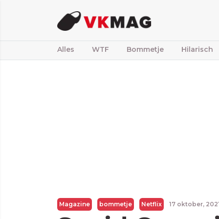
Alles
WTF
Bommetje
Hilarisch
Magazine
bommetje
Netflix
17 oktober, 202