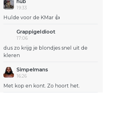
hub
19:33
Hulde voor de KMar 👍
GrappigeIdioot
17:06
dus zo krijg je blondjes snel uit de
kleren
Simpelmans
16:26
Met kop en kont. Zo hoort het.