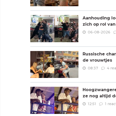
Aanhouding loo
zich op rol va
06-08-2026
Russische char
de vrouwtjes
08:37
4 re
Hoogzwangere R
ze nog altijd 
12:51
1 reac