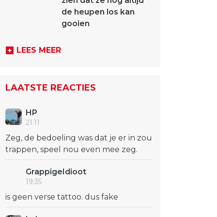
zien dat ze nog altijd
de heupen los kan
gooien
LEES MEER
LAATSTE REACTIES
HP
21:11
Zeg, de bedoeling was dat je er in zou
trappen, speel nou even mee zeg.
GrappigeIdioot
19:35
is geen verse tattoo. dus fake