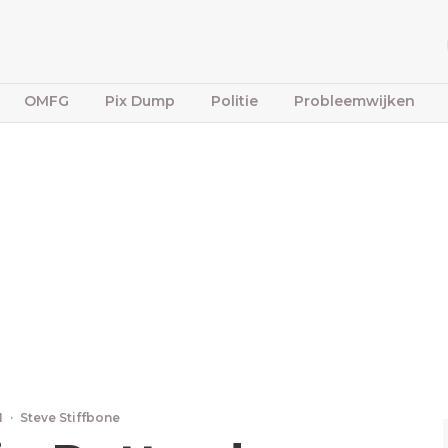
OMFG
Pix Dump
Politie
Probleemwijken
1
·
Steve Stiffbone