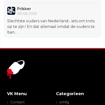
Prikker
08-08-2026
Slechtste ouders van Nederland... iets om trots
op te zijn ! En dat allemaal omdat de ouders te
ban...
VK Menu
Categorieen
Contact
omfg