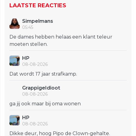
LAATSTE REACTIES
Simpelmans
05:45
De dames hebben helaas een klant teleur
moeten stellen.
HP
08-08-2026
Dat wordt 17 jaar strafkamp.
GrappigeIdioot
08-08-2026
ga jij ook maar bij oma wonen
HP
08-08-2026
Dikke deur, hoog Pipo de Clown-gehalte.