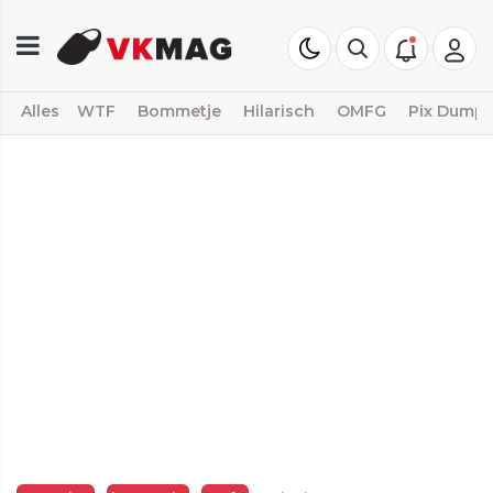
Alles
WTF
Bommetje
Hilarisch
OMFG
Pix Dump