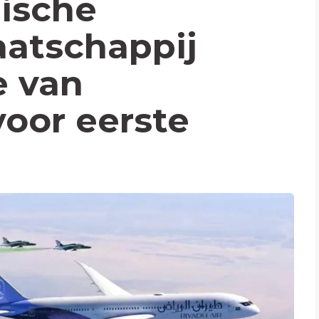
ische
aatschappij
e van
voor eerste