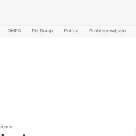
OMFG
Pix Dump
Politie
Probleemwijken
rdcore