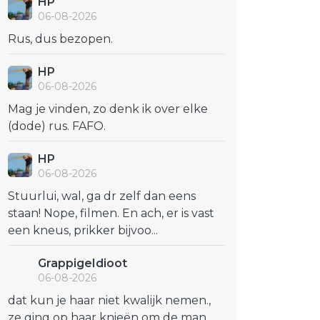
HP
06-08-2026
Rus, dus bezopen.
HP
06-08-2026
Mag je vinden, zo denk ik over elke
(dode) rus. FAFO.
HP
06-08-2026
Stuurlui, wal, ga dr zelf dan eens
staan! Nope, filmen. En ach, er is vast
een kneus, prikker bijvoo...
GrappigeIdioot
06-08-2026
dat kun je haar niet kwalijk nemen.,
ze ging op haar knieën om de man