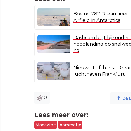
Boeing 787 Dreamliner la
Airfield in Antarctica
Dashcam legt bijzonder 
noodlanding op snelweg 
na
Nieuwe Lufthansa Dreaml
luchthaven Frankfurt
0
DE
Lees meer over:
Magazine
bommetje