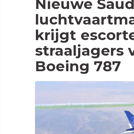
Nieuwe Saud
luchtvaartm
krijgt escort
straaljagers 
Boeing 787