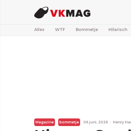
Alles
WTF
Bommetje
Hilarisch
Magazine
bommetje
06 juni, 2026
·
Henry Ha