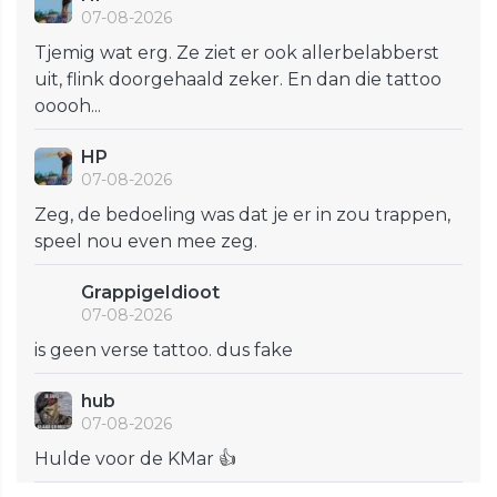
07-08-2026
Tjemig wat erg. Ze ziet er ook allerbelabberst
uit, flink doorgehaald zeker. En dan die tattoo
ooooh...
HP
07-08-2026
Zeg, de bedoeling was dat je er in zou trappen,
speel nou even mee zeg.
GrappigeIdioot
07-08-2026
is geen verse tattoo. dus fake
hub
07-08-2026
Hulde voor de KMar 👍