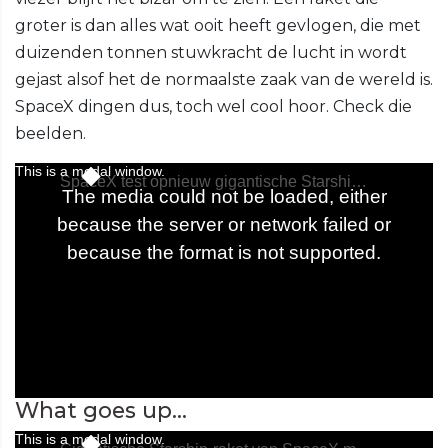
groter is dan alles wat ooit heeft gevlogen, die met
duizenden tonnen stuwkracht de lucht in wordt
gejast alsof het de normaalste zaak van de wereld is.
SpaceX dingen dus, toch wel cool hoor. Check die
beelden.
What goes up...