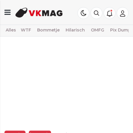
Alles
WTF
Bommetje
Hilarisch
OMFG
Pix Dump