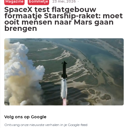
Magazine
bommetje
23 mei, 2026
·
SpaceX test flatgebouw
formaatje Starship-raket: moet
ooit mensen naar Mars gaan
brengen
Volg ons op Google
Ontvang onze nieuwste verhalen in je Google-feed