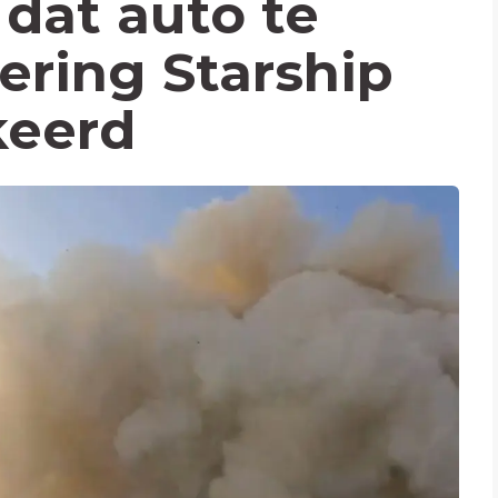
 dat auto te
cering Starship
keerd