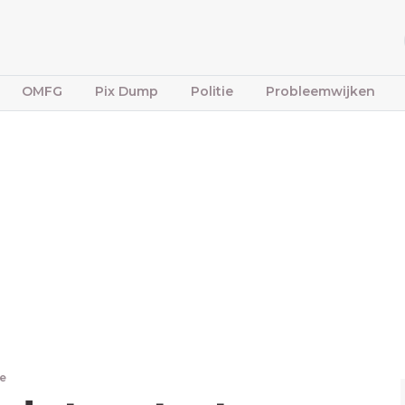
OMFG
Pix Dump
Politie
Probleemwijken
ne