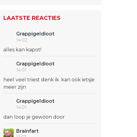
LAATSTE REACTIES
GrappigeIdioot
14:02
alles kan kapot!
GrappigeIdioot
14:01
heel veel triest denk ik. kan ook ietsje
meer zijn
GrappigeIdioot
14:01
dan loop je gewoon door
Brainfart