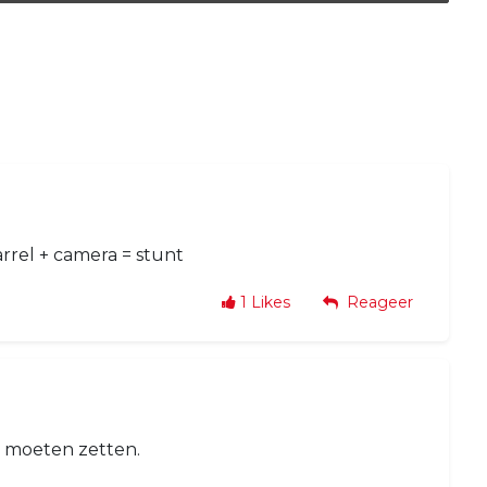
rrel + camera = stunt
1
Likes
Reageer
er moeten zetten.