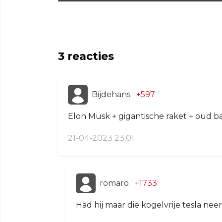
3
reacties
Bijdehans
+597
Elon Musk + gigantische raket + oud ba
21-04-2023 23:01
romaro
+1733
Had hij maar die kogelvrije tesla ne