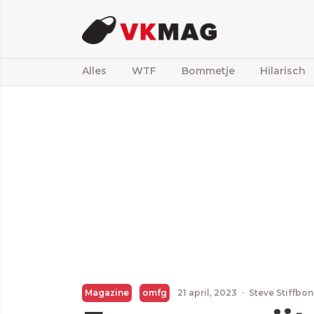
Alles
WTF
Bommetje
Hilarisch
Magazine
omfg
21 april, 2023
·
Steve Stiffbo