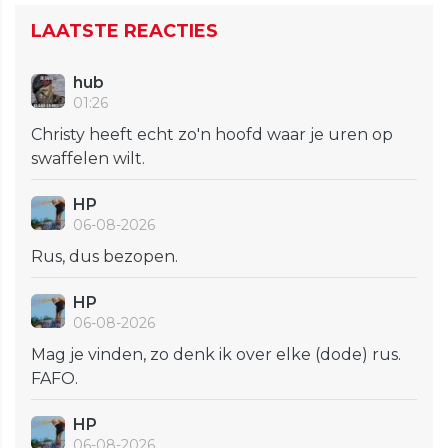
LAATSTE REACTIES
hub
01:26
Christy heeft echt zo'n hoofd waar je uren op
swaffelen wilt.
HP
06-08-2026
Rus, dus bezopen.
HP
06-08-2026
Mag je vinden, zo denk ik over elke (dode) rus.
FAFO.
HP
06-08-2026