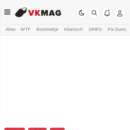
Alles
WTF
Bommetje
Hilarisch
OMFG
Pix Dump