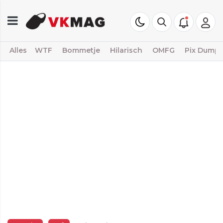
Alles
WTF
Bommetje
Hilarisch
OMFG
Pix Dump