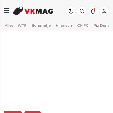
Alles
WTF
Bommetje
Hilarisch
OMFG
Pix Dump