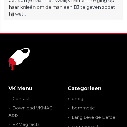
dat kun je haar niet kwalijk nemen., ze ging op
haar knieën om de man een BJ te geven zodat
hij wat...
VK Menu
Categorieen
Contact
omfg
Download VKMAG
bommetje
App
Lang Leve de Liefde
VKMag facts
commercials