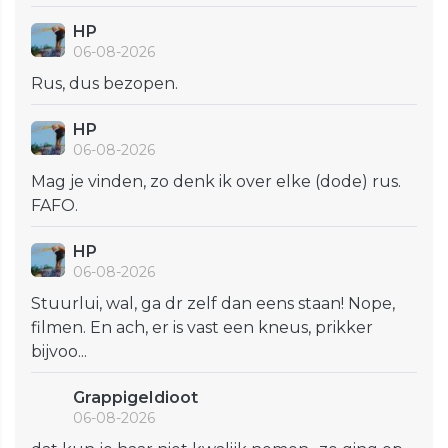
HP
06-08-2026
Rus, dus bezopen.
HP
06-08-2026
Mag je vinden, zo denk ik over elke (dode) rus.
FAFO.
HP
06-08-2026
Stuurlui, wal, ga dr zelf dan eens staan! Nope,
filmen. En ach, er is vast een kneus, prikker
bijvoo...
GrappigeIdioot
06-08-2026