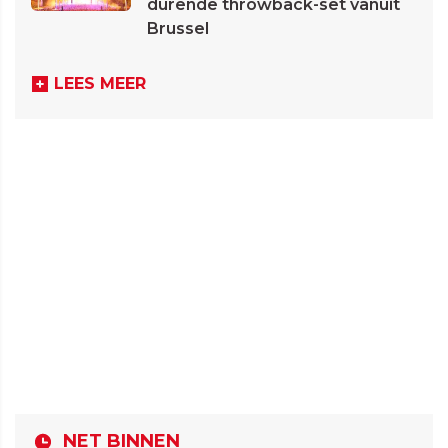
durende throwback-set vanuit
Brussel
LEES MEER
NET BINNEN