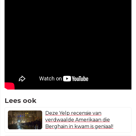
Lees ook
Deze Yelp recensie van
verdwaalde Amerikaan die
Berghain in kwam is geniaal!