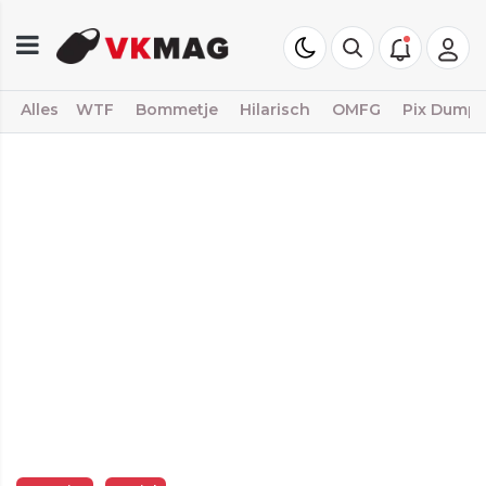
Alles
WTF
Bommetje
Hilarisch
OMFG
Pix Dump