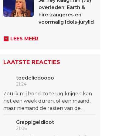
Jerney Kaagman (79)
overleden: Earth &
Fire-zangeres en
voormalig Idols-jurylid
LEES MEER
LAATSTE REACTIES
toedeliedoooo
21:24
Zou ik mij hond zo terug krijgen kan
het een week duren, of een maand,
maar niemand de resten van de...
GrappigeIdioot
21:06