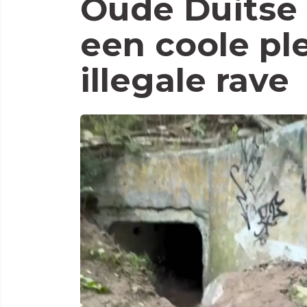
Oude Duitse 
een coole pl
illegale rave