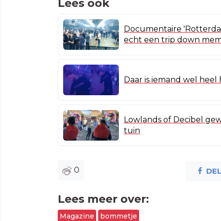
Lees ook
Documentaire 'Rotterdam
echt een trip down mem
Daar is iemand wel hee
Lowlands of Decibel gew
tuin
0
DE
Lees meer over:
Magazine
bommetje