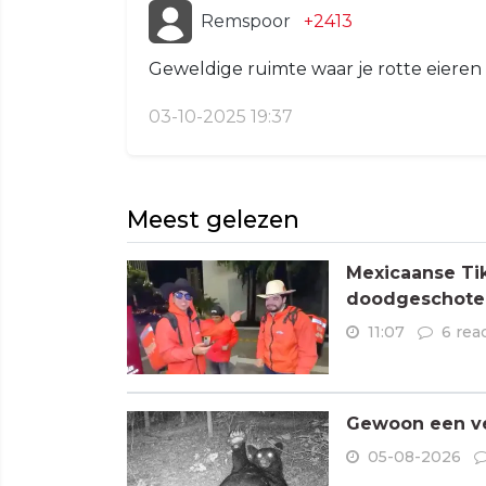
Remspoor
+2413
Geweldige ruimte waar je rotte eieren 
03-10-2025 19:37
Meest gelezen
Mexicaanse Tik
doodgeschoten
11:07
6 rea
Gewoon een ve
05-08-2026