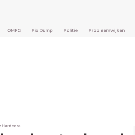
OMFG
Pix Dump
Politie
Probleemwijken
y Hardcore