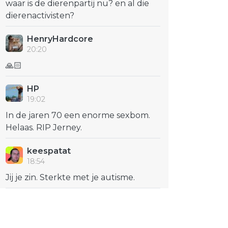
waar is de dierenpartij nu? en al die
dierenactivisten?
HenryHardcore
20:20
🙏🏻
HP
19:02
In de jaren 70 een enorme sexbom.
Helaas. RIP Jerney.
keespatat
18:54
Jij je zin. Sterkte met je autisme.