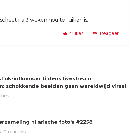
scheet na 3 weken nog te ruiken is.
2
Likes
Reageer
Tok-influencer tijdens livestream
: schokkende beelden gaan wereldwijd viraal
cties
rzameling hilarische foto's #2258
0 reacties