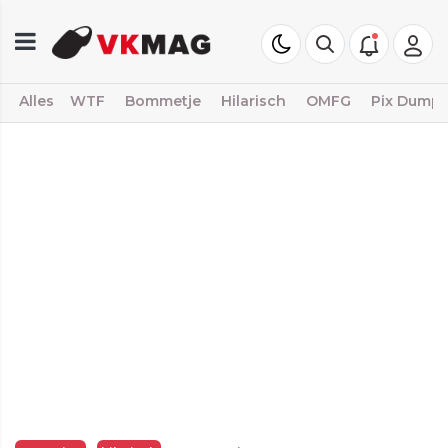
Alles
WTF
Bommetje
Hilarisch
OMFG
Pix Dump