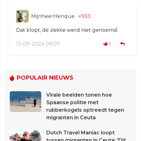
MijnheerHenque
+933
Dat klopt, de ziekte werd niet genoemd.
13-09-2024 09:09
1
POPULAIR NIEUWS
Virale beelden tonen hoe
Spaanse politie met
rubberkogels optreedt tegen
migranten in Ceuta
Dutch Travel Maniac loopt
tussen migranten in Ceuta: 'Dit