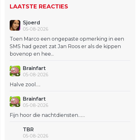
LAATSTE REACTIES
Sjoerd
05-08-2026
Toen Marco een ongepaste opmerking in een
SMS had gezet zat Jan Roos er als de kippen
bovenop en hee...
Brainfart
05-08-2026
Halve zool….
Brainfart
05-08-2026
Fijn hoor die nachtdiensten……
TBR
05-08-2026