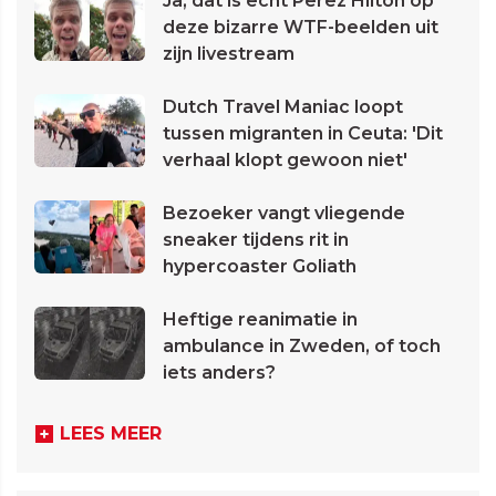
Ja, dat is echt Perez Hilton op
deze bizarre WTF-beelden uit
zijn livestream
Dutch Travel Maniac loopt
tussen migranten in Ceuta: 'Dit
verhaal klopt gewoon niet'
Bezoeker vangt vliegende
sneaker tijdens rit in
hypercoaster Goliath
Heftige reanimatie in
ambulance in Zweden, of toch
iets anders?
LEES MEER