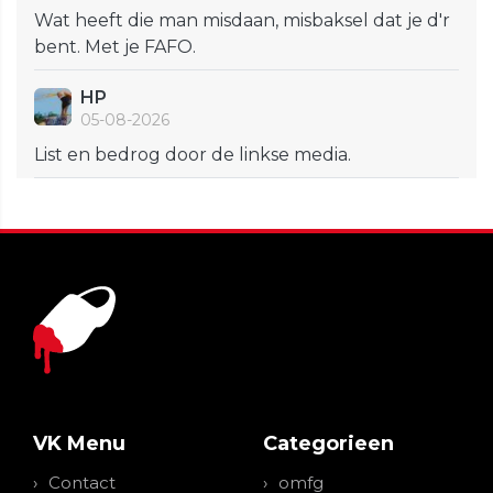
Wat heeft die man misdaan, misbaksel dat je d'r
bent. Met je FAFO.
HP
05-08-2026
List en bedrog door de linkse media.
VK Menu
Categorieen
Contact
omfg