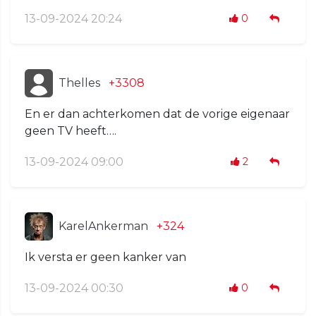
13-09-2024 20:24
0
Thelles
+3308
En er dan achterkomen dat de vorige eigenaar
geen TV heeft….
13-09-2024 09:00
2
KarelAnkerman
+324
Ik versta er geen kanker van
13-09-2024 00:30
0