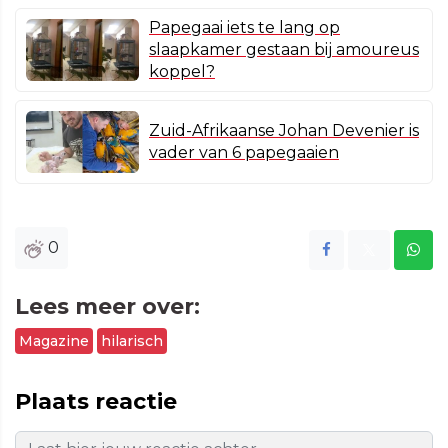
Papegaai iets te lang op
slaapkamer gestaan bij amoureus
koppel?
Zuid-Afrikaanse Johan Devenier is
vader van 6 papegaaien
0
Lees meer over:
Magazine
hilarisch
Plaats reactie