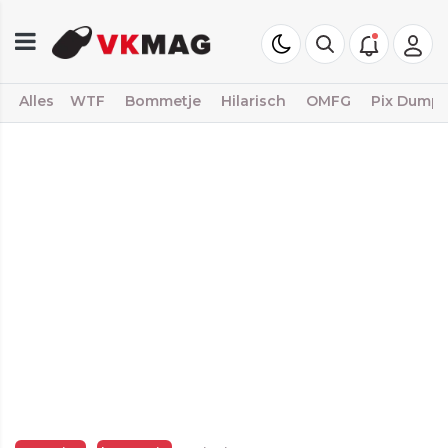
Alles
WTF
Bommetje
Hilarisch
OMFG
Pix Dump