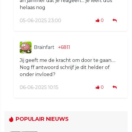
ah jammer dat je reageert... je leeft dus
helaas nog
05-06-2025 23:00
0
Brainfart
+6811
Jij geeft me de kracht om door te gaan….
Nog ff antwoord schrijf je dit helder of
onder invloed?
06-06-2025 10:15
0
POPULAIR NIEUWS