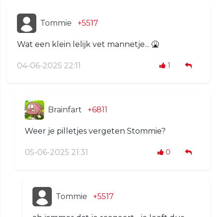
Tommie
+5517
Wat een klein lelijk vet mannetje... 🤮
04-06-2025 22:11
1
Brainfart
+6811
Weer je pilletjes vergeten Stommie?
05-06-2025 21:31
0
Tommie
+5517