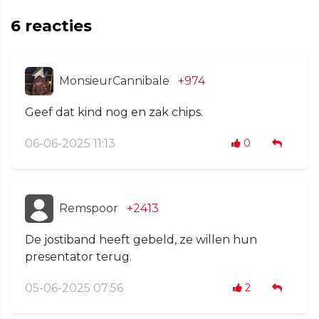
6
reacties
MonsieurCannibale
+974
Geef dat kind nog en zak chips.
06-06-2025 11:13
0
Remspoor
+2413
De jostiband heeft gebeld, ze willen hun
presentator terug.
05-06-2025 07:56
2