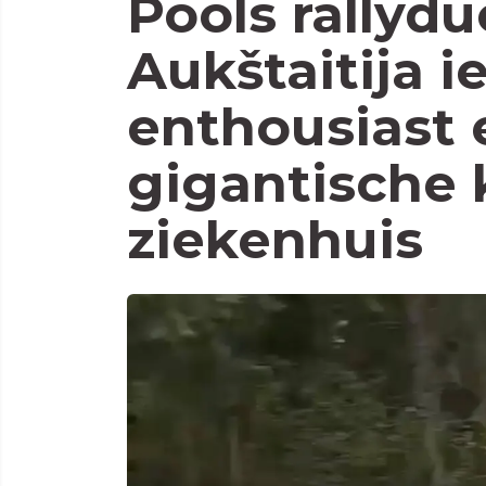
Pools rallydu
Aukštaitija ie
enthousiast 
gigantische 
ziekenhuis