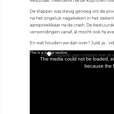
Resultaat: meerdere harde koprollen over
De klapper was stevig genoeg om de proef
na het ongeluk nagekeken in het ziekenhu
aanspreekbaar na de crash. De bestuurd
verwondingen vanaf, al mocht ook hij ev
En wat houden we dan over? Juist ja… vi