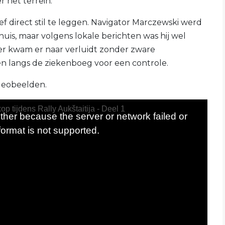
 het terrein.
 direct stil te leggen. Navigator Marczewski werd
is, maar volgens lokale berichten was hij wel
er kwam er naar verluidt zonder zware
en langs de ziekenboeg voor een controle.
deobeelden.