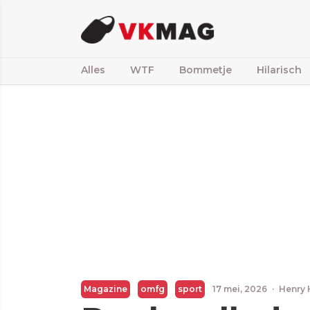
Alles
WTF
Bommetje
Hilarisch
Magazine
omfg
sport
17 mei, 2026
·
Henry 