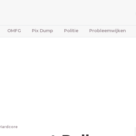
OMFG
Pix Dump
Politie
Probleemwijken
Hardcore