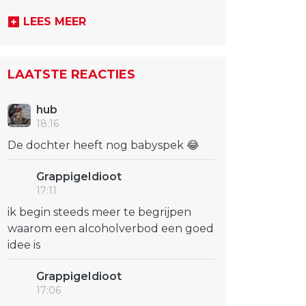
LEES MEER
LAATSTE REACTIES
hub
18:16
De dochter heeft nog babyspek 😂
GrappigeIdioot
17:11
ik begin steeds meer te begrijpen
waarom een alcoholverbod een goed
idee is
GrappigeIdioot
17:06