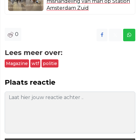
mishandeling van man op Station
Amsterdam Zuid
0
Lees meer over:
Magazine
wtf
politie
Plaats reactie