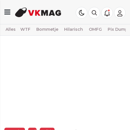
Alles
WTF
Bommetje
Hilarisch
OMFG
Pix Dump