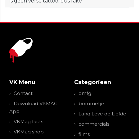
is geen verse tattoo. dus fake
VK Menu
Categorieen
Contact
omfg
Download VKMAG
bommetje
App
Lang Leve de Liefde
VKMag facts
commercials
VKMag shop
films