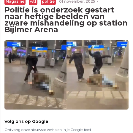
Magazine
wtf
politie
01 november, 2025
·
Politie is onderzoek gestart
naar heftige beelden van
zware mishandeling op station
Bijlmer Arena
Volg ons op Google
Ontvang onze nieuwste verhalen in je Google-feed