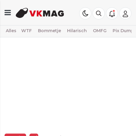
Alles
WTF
Bommetje
Hilarisch
OMFG
Pix Dump